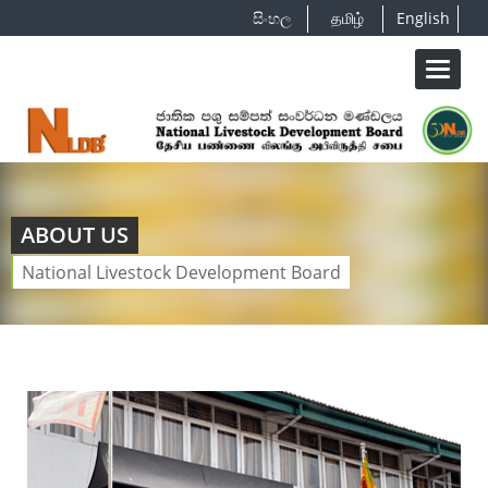
සිංහල
தமிழ்
English
வழிசெல
மாற்றுn
ABOUT US
National Livestock Development Board