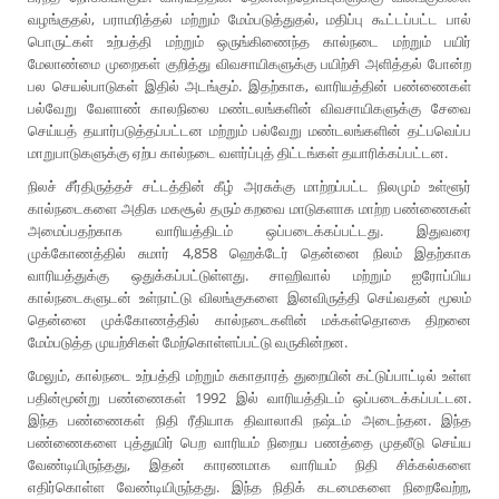
வழங்குதல், பராமரித்தல் மற்றும் மேம்படுத்துதல், மதிப்பு கூட்டப்பட்ட பால்
பொருட்கள் உற்பத்தி மற்றும் ஒருங்கிணைந்த கால்நடை மற்றும் பயிர்
மேலாண்மை முறைகள் குறித்து விவசாயிகளுக்கு பயிற்சி அளித்தல் போன்ற
பல செயல்பாடுகள் இதில் அடங்கும். இதற்காக, வாரியத்தின் பண்ணைகள்
பல்வேறு வேளாண் காலநிலை மண்டலங்களின் விவசாயிகளுக்கு சேவை
செய்யத் தயார்படுத்தப்பட்டன மற்றும் பல்வேறு மண்டலங்களின் தட்பவெப்ப
மாறுபாடுகளுக்கு ஏற்ப கால்நடை வளர்ப்புத் திட்டங்கள் தயாரிக்கப்பட்டன.
நிலச் சீர்திருத்தச் சட்டத்தின் கீழ் அரசுக்கு மாற்றப்பட்ட நிலமும் உள்ளூர்
கால்நடைகளை அதிக மகசூல் தரும் கறவை மாடுகளாக மாற்ற பண்ணைகள்
அமைப்பதற்காக வாரியத்திடம் ஒப்படைக்கப்பட்டது. இதுவரை
முக்கோணத்தில் சுமார் 4,858 ஹெக்டேர் தென்னை நிலம் இதற்காக
வாரியத்துக்கு ஒதுக்கப்பட்டுள்ளது. சாஹிவால் மற்றும் ஐரோப்பிய
கால்நடைகளுடன் உள்நாட்டு விலங்குகளை இனவிருத்தி செய்வதன் மூலம்
தென்னை முக்கோணத்தில் கால்நடைகளின் மக்கள்தொகை திறனை
மேம்படுத்த முயற்சிகள் மேற்கொள்ளப்பட்டு வருகின்றன.
மேலும், கால்நடை உற்பத்தி மற்றும் சுகாதாரத் துறையின் கட்டுப்பாட்டில் உள்ள
பதின்மூன்று பண்ணைகள் 1992 இல் வாரியத்திடம் ஒப்படைக்கப்பட்டன.
இந்த பண்ணைகள் நிதி ரீதியாக திவாலாகி நஷ்டம் அடைந்தன. இந்த
பண்ணைகளை புத்துயிர் பெற வாரியம் நிறைய பணத்தை முதலீடு செய்ய
வேண்டியிருந்தது, இதன் காரணமாக வாரியம் நிதி சிக்கல்களை
எதிர்கொள்ள வேண்டியிருந்தது. இந்த நிதிக் கடமைகளை நிறைவேற்ற,