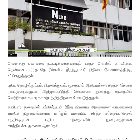
பொது இலக்குகள்
அனைத்து பண்ணை நடவடிக்கைகளையும் உகந்த அளவில் பராமரிக்க,
தென்னை சார்ந்த தொழில்களில் இருந்து உபரி நிதியை ஜீவனாம்சத்திற்கு
உட்செலுத்துதல்.
புதிய தொழில்நுட்பம், நிபுணத்துவம், மூலதனம் ஆகியவற்றை சிறந்த நிர்வாக
நடைமுறைகளுடன் அறிமுகப்படுத்தி, செலவைக் குறைத்து, சந்தையில்
வெற்றிகரமாக முடிக்க உற்பத்தித்திறனை மேம்படுத்துதல்.
தனியார் துறையின் பங்கேற்புடன் இந்த விவசாய அலகுகளை லாபகரமான
வணிக நிறுவனங்களாக மாற்றும் வகையில் சிறந்த சந்தைப்படுத்தல்
உத்திகளுடன் புதிய சந்தைகளில் நுழைவதற்கான
சாத்தியக்கூறுகளை ஆராய்தல்.