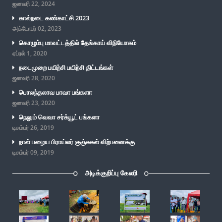
ஜனவரி 22, 2024
கால்நடை கண்காட்சி 2023
அக்டோபர் 02, 2023
கொழும்பு மாவட்டத்தில் தேங்காய் விநியோகம்
ஏப்ரல் 1, 2020
நடைமுறை பயிற்சி பயிற்சி திட்டங்கள்
ஜனவரி 28, 2020
பொலந்தலாவ பாவா பங்களா
ஜனவரி 23, 2020
நெலும் வெவா சர்க்யூட் பங்களா
டிசம்பர் 26, 2019
நாள் பழைய பிராய்லர் குஞ்சுகள் விற்பனைக்கு
டிசம்பர் 09, 2019
அடிக்குறிப்பு கேலரி