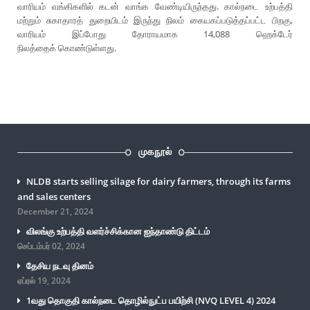
வாரியம் வங்கிகளில் கடன் வாங்க வேண்டியிருந்தது. கால்நடை உற்பத்தி
மற்றும் சுகாதாரத் துறையிடம் இருந்து நிலம் கையகப்படுத்தப்பட்ட பிறகு,
வாரியம் இப்போது தோராயமாக 14,088 ஹெக்டேர்
நிலத்தைக் கொண்டுள்ளது.
முகநூல்
NLDB starts selling silage for dairy farmers, through its farms
and sales centers
December 21, 2024
விலங்கு உற்பத்தி வளர்ச்சிக்கான ஐந்தாண்டு திட்டம்
செப்டம்பர் 02, 2024
தேசிய நடவு தினம்
ஏப்ரல் 19, 2024
1வது தொகுதி கால்நடை தொழில்நுட்ப பயிற்சி (NVQ LEVEL 4) 2024