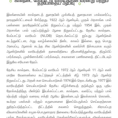
கால்நடை மேம்பாட்டு வாரியத்தின் வரலாறு மற்றும்
தற்போதைய ஆய்வு
இலங்கையின் கால்நடைத் துறையின் முக்கியத் துறையான பால்வளர்ப்பு,
நாரஹன்பிட்டவைச் சேர்ந்தது. 1922 ஆம் ஆண்டில், முதல் அரசாங்க பால்
பண்ணை நாரஹேன்பிட்டியில் நிறுவப்பட்டது மற்றும் 1954 இல், முதல்
அரசாங்க பால் பதப்படுத்தும் ஆலை நிறுவப்பட்டது. தேசிய கால்நடை
மேம்பாட்டு வாரியம் (NLDB) தொடங்கப்பட்டு ஐம்பது ஆண்டுகள்
கடந்துவிட்டன, அது வாழ்க்கையில் நீண்ட காலம் இல்லை. ஒரு பொது
அமைப்பு, ஆனால் கடந்த சில ஆண்டுகளின் வளர்ச்சி நிச்சயமாக வரும்
ஆண்டுகளில் வாரியத்தின் தலைவிதியை தீர்மானித்துள்ளது. திரும்பிப்
பார்க்கவும், முன்னோக்கிப் பார்க்கவும், சவாலான பணிகளைத் திட்டமிடவும்
இதுவே சரியான நேரம்.
தேசிய கால்நடை மேம்பாட்டு வாரியம் 1972 ஆம் ஆண்டின் 11 ஆம் எண்
மாநில வேளாண்மை கூட்டுறவுச் சட்டத்தின் கீழ் 1973 ஆம் ஆண்டு
நிறுவப்பட்டது. அதன் கள செயல்பாடுகள் 1974 இல் தொடங்கியது. 1977 இல்
வாரியத்தின் செயல்பாடுகள் தேசிய வீழ்ச்சியைத் தடுக்கும் ஒரு புதிய
நோக்கத்திற்கு மீண்டும் இயக்கப்பட்டன. கால்நடை வளர்ப்பு மற்றும் பால்
உற்பத்தி மற்றும் வரைவு சக்தி ஆகிய இரண்டையும் இலக்காகக் கொண்ட
உயர்தர பசுக்கள் மற்றும் எருமைகளை இனப்பெருக்கம் செய்வதற்கான
துரிதப்படுத்தப்பட்ட திட்டத்தில் கவனம் செலுத்துதல். கிராமப்புற
விவசாயிகளின் சமூக-பொருளாதார நிலையை மேம்படுத்துவதே வாரியத்தின்
பரந்த நோக்கமாகும். வாரியத்தின் தென்னந்தோப்புகளுக்கு விலங்குகளை